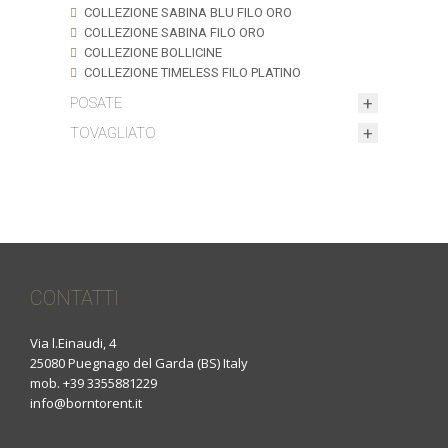
COLLEZIONE SABINA BLU FILO ORO
COLLEZIONE SABINA FILO ORO
COLLEZIONE BOLLICINE
COLLEZIONE TIMELESS FILO PLATINO
POSATE
TOVAGLIATO
CONTATTI
Via l.Einaudi, 4
25080 Puegnago del Garda (BS) Italy
mob. +39 3355881229
info@borntorent.it